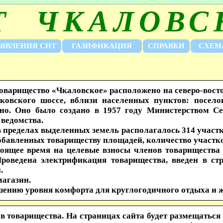
Т ЧКАЛОВС
ЯВЛЕНИЯ СНТ
ГАЗИФИКАЦИЯ
СПРАВКИ
СХЕМ
арищество «Чкаловское» расположено на северо-восто
вского шоссе, вблизи населенных пунктов: поселок
но. Оно было создано в 1957 году Министерством Се
 ведомства.
ределах выделенных земель располагалось 314 участко
обавленных товариществу площадей, количество участко
щее время на целевые взносы членов товарищества 
роведена электрификация товарищества, введен в стр
.
магазин.
шению уровня комфорта для круглогодичного отдыха и ж
варищества. На страницах сайта будет размещаться 