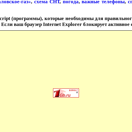
ловское-газ»
,
схема СНТ
,
погода
,
важные телефоны
,
с
cript (программы), которые необходимы для правильног
Если ваш браузер Internet Explorer блокирует активное