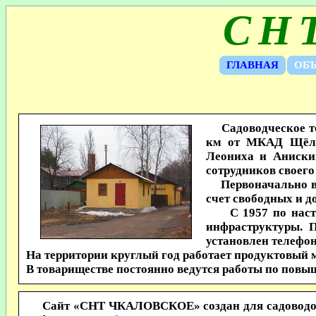
СН
ГЛАВНАЯ
ОБЪ
Садоводческое тов
км от МКАД Щёлко
Леониха и Аниски
сотрудников своего
Первоначально в п
счет свободных и д
С 1957 по настоя
инфраструктуры. П
установлен телефон
На территории круглый год работает продуктовый 
В товариществе постоянно ведутся работы по повы
Сайт «СНТ ЧКАЛОВСКОЕ» создан для садоводов то