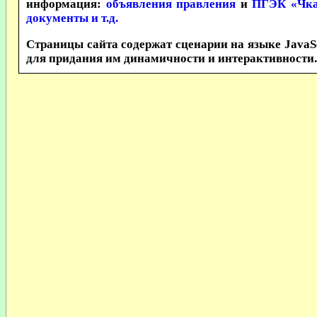
информация:
объявления правления
и
ПГЭК «Чка
документы и т.д.
Техника
Страницы сайта содержат сценарии на языке JavaS
для придания им динамичности и интерактивности. 